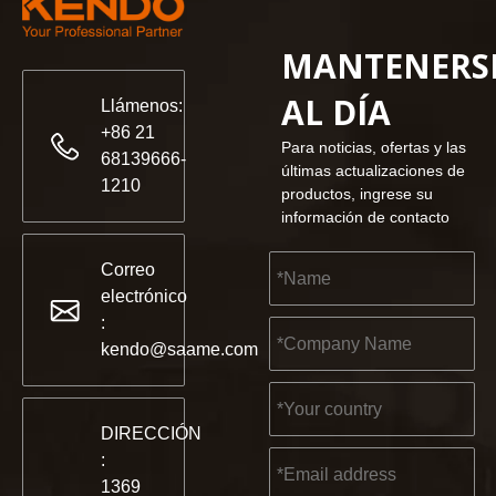
MANTENERS
AL DÍA
Llámenos:
+86 21
Para noticias, ofertas y las
68139666-
últimas actualizaciones de
1210
productos, ingrese su
información de contacto
Correo
electrónico
:
kendo@saame.com
DIRECCIÓN
:
1369