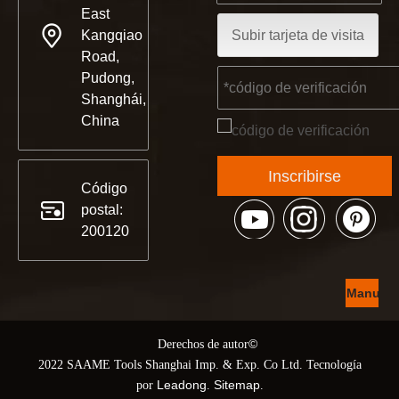
East
Kangqiao
Subir tarjeta de visita
Road,
Pudong,
Shanghái,
China
Inscribirse
Código
postal:
200120
Manual
del
©
© Derechos de autor
product
2022 SAAME Tools Shanghai Imp. & Exp. Co Ltd. Tecnología
Leadong
Sitemap
por
.
.