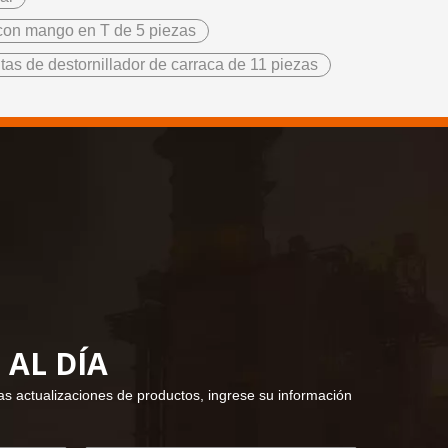
 con mango en T de 5 piezas
as de destornillador de carraca de 11 piezas
AL DÍA
imas actualizaciones de productos, ingrese su información