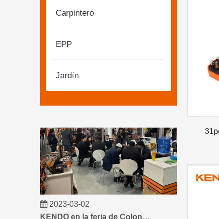
Carpintero
EPP
2023-03-02
KENDO en la feria de Colonia 2023
Feria de Colonia 2023, un lugar fantástico para Ke
Jardín
31p
2023-03-02
KENDO en la feria de Colonia 2023