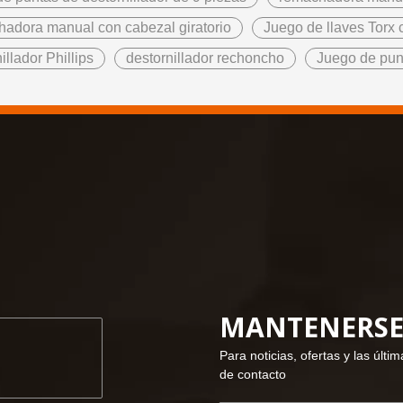
adora manual con cabezal giratorio
Juego de llaves Torx
illador Phillips
destornillador rechoncho
Juego de punt
MANTENERSE 
Para noticias, ofertas y las últ
de contacto