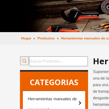
Hogar
»
Productos
»
Herramientas manuales de u
Her
Suponiend
una de l
CATEGORIAS
para una 
de transp
desgaste.
Herramientas manuales de
herramien