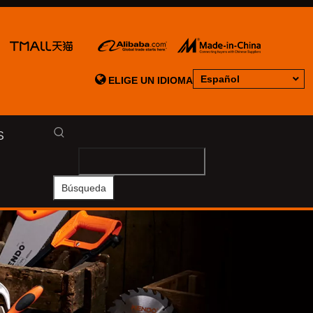

Español
ELIGE UN IDIOMA
S
Búsqueda