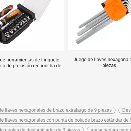
ndo para encontrarse con nuestros viejos amigos y hacer nuevos
Juego de llaves hexagonal
de herramientas de trinquete
piezas
co de precisión rechoncha de
35 piezas con caja
ndo para encontrarse con nuestros viejos amigos y hacer nuevos
e llaves hexagonales de brazo extralargo de 9 piezas
Dest
e llaves hexagonales con punta de bola de brazo estándar de 
e puntas de destornillador de 9 piezas
remachadora manu