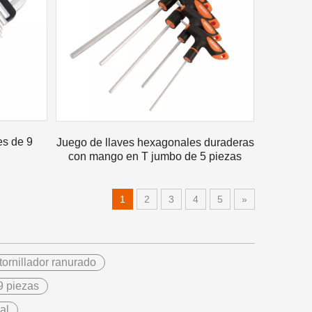
 amigos, un lugar lleno de memoria y alegría.
es de 9
Juego de llaves hexagonales duraderas
con mango en T jumbo de 5 piezas
para taladro eléctrico
1
2
3
4
5
»
 amigos, un lugar lleno de memoria y alegría.
ornillador ranurado
9 piezas
al