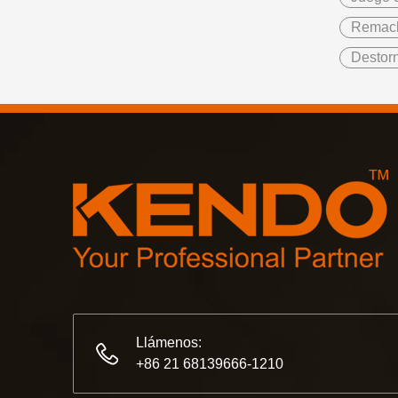
Remach
Destorn
Llámenos:
+86 21 68139666-1210