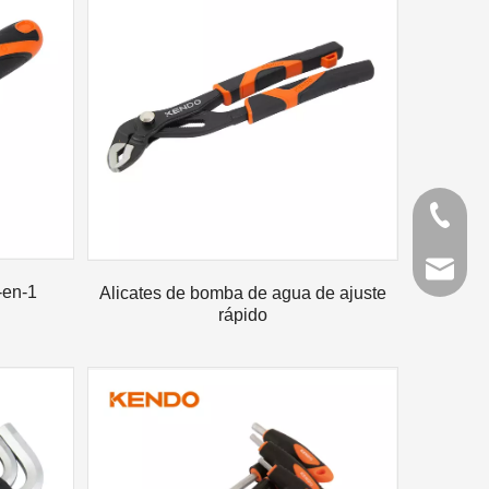
 amigos, un lugar lleno de memoria y alegría.
+86 21 
kendo@
-en-1
Alicates de bomba de agua de ajuste
rápido