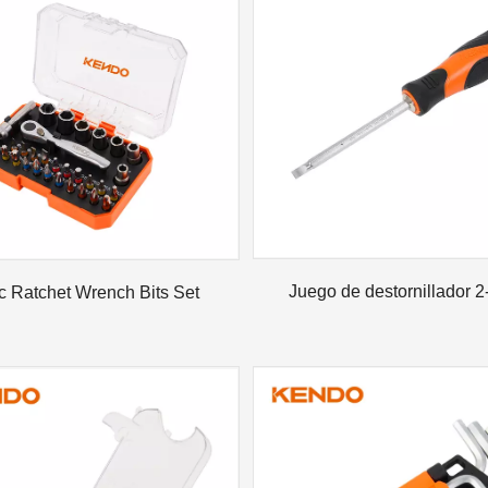
ndo para encontrarse con nuestros viejos amigos y hacer nuevos
Juego de destornillador 2
c Ratchet Wrench Bits Set