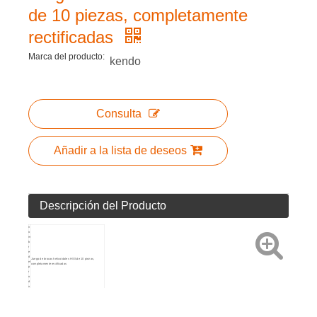
de 10 piezas, completamente
rectificadas
Marca del producto:
kendo
Consulta
Añadir a la lista de deseos
Descripción del Producto
n
o
m
b
r
e
d
Juego de brocas helicoidales HSS de 10 piezas,
el
completamente rectificadas
p
r
o
d
u
ct
o
P
r
o
d