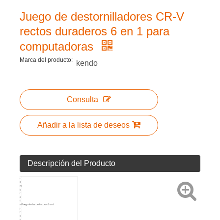
Juego de destornilladores CR-V
rectos duraderos 6 en 1 para
computadoras
Marca del producto:
kendo
Consulta
Añadir a la lista de deseos
Descripción del Producto
n
o
m
b
r
e
d
el
Juego de destornilladores 6 en 1
p
r
o
d