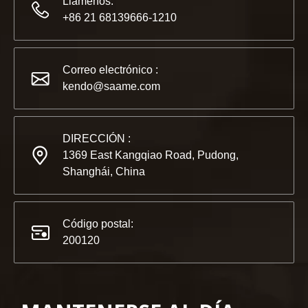
Llámenos:
+86 21 68139666-1210
2022-11-21
KENDO en la Exposición BIG5 de Dubái
Correo electrónico :
Compañeros y amigos, tenemos una gran noticia para compar
kendo@saame.com
DIRECCIÓN :
1369 East Kangqiao Road, Pudong,
Shanghái, China
Código postal:
200120