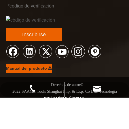
Compañeros y amigos, tenemos una gran noticia para compar
Inscribirse
Manual del producto
©
© Derechos de autor
+86 21 68139666-1210
kendo@saame.com
2022 SAAME Tools Shanghai Imp. & Exp. Co Ltd. Tecnología
Leadong
Sitemap
por
.
.
沪ICP备07500330号-18