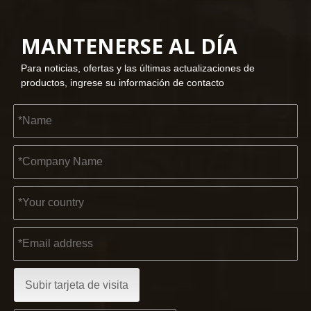
MANTENERSE AL DÍA
2023-03-02
Para noticias, ofertas y las últimas actualizaciones de
KENDO en la feria de Colonia 2023
productos, ingrese su información de contacto
Feria de Colonia 2023, un lugar fantástico para Kendo para 
2022-11-21
Subir tarjeta de visita
KENDO en la Exposición BIG5 de Dubái