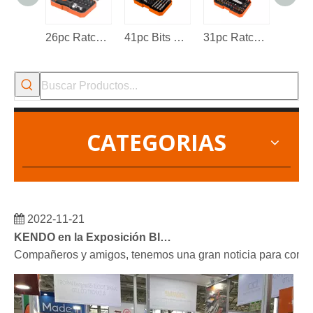
26pc Ratchet Destornillador Bits
41pc Bits de destornillador
31pc Ratchet Wrench Bits Set
CATEGORIAS
2022-11-21
KENDO en la Exposición BIG5 de Dubái
Compañeros y amigos, tenemos una gran noticia para compar