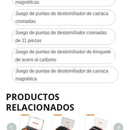
magnéticas
d
20203
11 piezas
10
60
u
ct
o
Juego de puntas de destornillador de carraca
cromadas
Juego de puntas de destornillador cromadas
de 11 piezas
Juego de puntas de destornillador de trinquete
de acero al carbono
Juego de puntas de destornillador de carraca
magnética
PRODUCTOS
RELACIONADOS