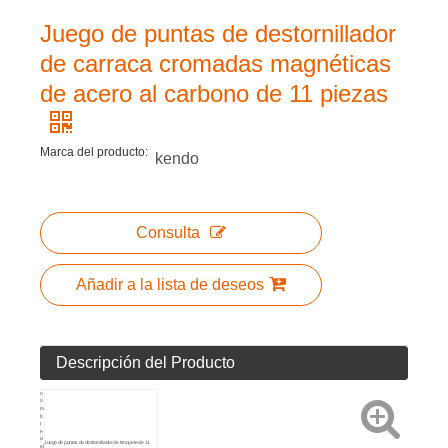
Juego de puntas de destornillador
de carraca cromadas magnéticas
de acero al carbono de 11 piezas
Marca del producto:
kendo
Consulta
Añadir a la lista de deseos
Descripción del Producto
n
o
m
b
r
e
d
Juego de puntas de destornillador de trinquete de 11
el