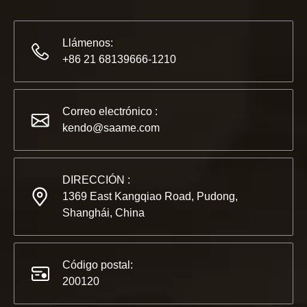
Llámenos:
+86 21 68139666-1210
2022-11-21
KENDO en la Exposición BIG5 de Dubái
Correo electrónico :
Compañeros y amigos, tenemos una gran noticia para compar
kendo@saame.com
DIRECCIÓN :
1369 East Kangqiao Road, Pudong,
Shanghái, China
Código postal:
200120