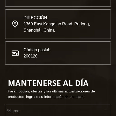
DIRECCIÓN :
1369 East Kangqiao Road, Pudong,
Shanghái, China
Código postal:
200120
MANTENERSE AL DÍA
2023-03-02
Para noticias, ofertas y las últimas actualizaciones de
KENDO en la feria de Colonia 2023
productos, ingrese su información de contacto
Feria de Colonia 2023, un lugar fantástico para Kendo para 