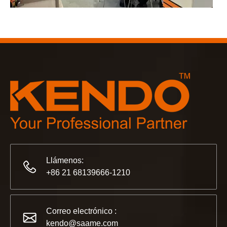
2023-03-02
KENDO en la feria de Colonia 2023
Feria de Colonia 2023, un lugar fantástico para Kendo para 
Llámenos:
+86 21 68139666-1210
2022-11-21
KENDO en la Exposición BIG5 de Dubái
Correo electrónico :
Compañeros y amigos, tenemos una gran noticia para compar
kendo@saame.com