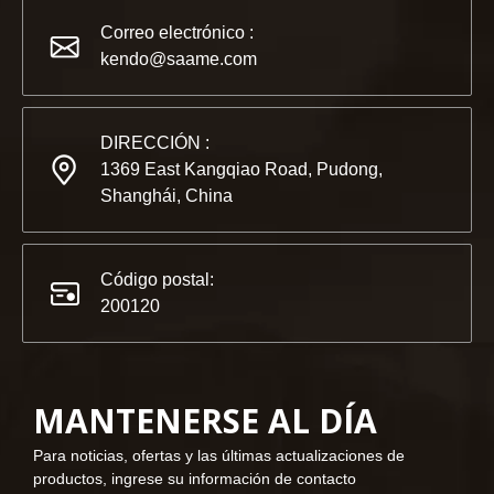
KENDO en la Exposición BIG5 de Dubái
Correo electrónico :
Compañeros y amigos, tenemos una gran noticia para compar
kendo@saame.com
DIRECCIÓN :
1369 East Kangqiao Road, Pudong,
Shanghái, China
Código postal:
200120
MANTENERSE AL DÍA
2023-03-02
KENDO en la feria de Colonia 2023
Para noticias, ofertas y las últimas actualizaciones de
Feria de Colonia 2023, un lugar fantástico para Kendo para 
productos, ingrese su información de contacto