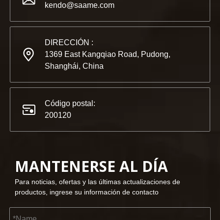
Compañeros y amigos, tenemos una gran noticia para compar
kendo@saame.com
DIRECCIÓN :
1369 East Kangqiao Road, Pudong,
Shanghái, China
Código postal:
200120
MANTENERSE AL DÍA
2023-03-02
Para noticias, ofertas y las últimas actualizaciones de
KENDO en la feria de Colonia 2023
productos, ingrese su información de contacto
Feria de Colonia 2023, un lugar fantástico para Kendo para 