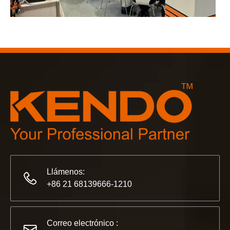
2023-03-02
KENDO en la feria de Colonia 2023
Feria de Colonia 2023, un lugar fantástico para Kendo para 
Llámenos:
+86 21 68139666-1210
2022-11-21
KENDO en la Exposición BIG5 de Dubái
Correo electrónico :