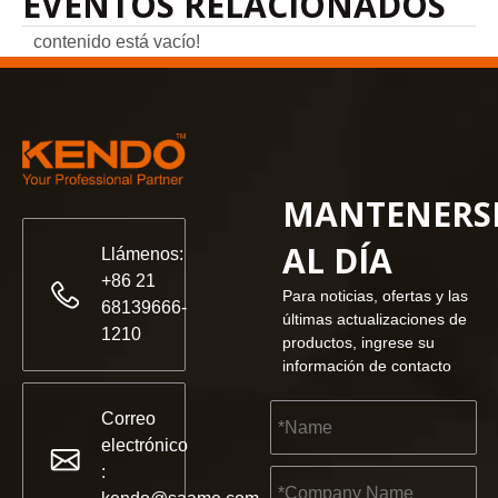
EVENTOS RELACIONADOS
contenido está vacío!
MANTENERS
AL DÍA
Llámenos:
+86 21
Para noticias, ofertas y las
68139666-
últimas actualizaciones de
1210
productos, ingrese su
información de contacto
Correo
electrónico
: