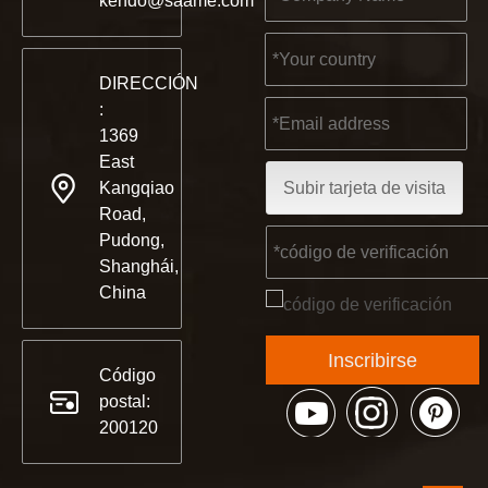
kendo@saame.com
DIRECCIÓN
:
1369
East
Kangqiao
Subir tarjeta de visita
Road,
Pudong,
Shanghái,
China
Inscribirse
Código
postal:
200120