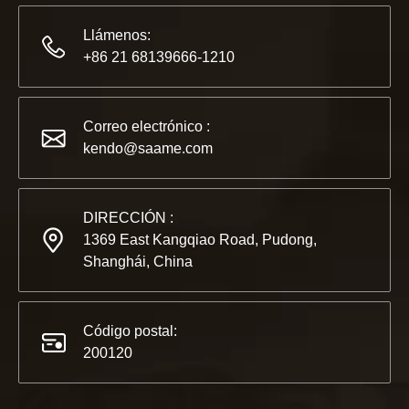
Llámenos:
+86 21 68139666-1210
2022-11-21
KENDO en la Exposición BIG5 de Dubái
Correo electrónico :
Compañeros y amigos, tenemos una gran noticia para compar
kendo@saame.com
DIRECCIÓN :
1369 East Kangqiao Road, Pudong,
Shanghái, China
Código postal:
200120