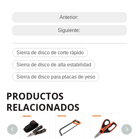
prod
ucto
emb
alaje
Manga de color
Méto
do
Anterior:
Deta
El arte
Tamaño
lles
no.
de
300 mm /
prod
10
40
30432
12'
ucto
Siguiente:
Sierra de disco de corte rápido
Sierra de disco de alta estabilidad
Sierra de disco para placas de yeso
PRODUCTOS
RELACIONADOS