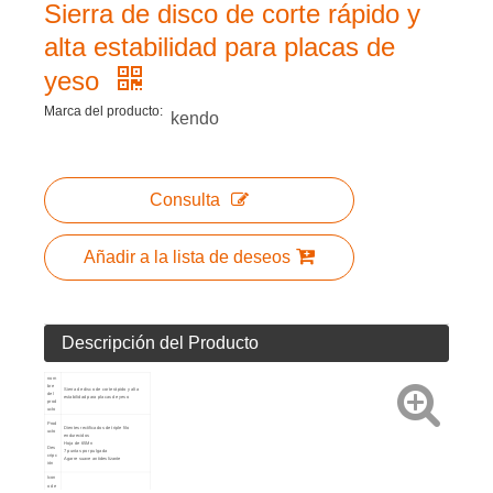
Sierra de disco de corte rápido y
alta estabilidad para placas de
yeso
Marca del producto:
kendo
Consulta
Añadir a la lista de deseos
Descripción del Producto
nom
bre
Sierra de disco de corte rápido y alta
del
estabilidad para placas de yeso
prod
ucto
Prod
Dientes rectificados de triple filo
ucto
endurecidos
Hoja de 65Mn
Des
7 puntas por pulgada
cripc
Agarre suave antideslizante
ión
Icon
o de