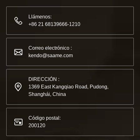
Llámenos:
+86 21 68139666-1210
2022-11-21
KENDO en la Exposición BIG5 de Dubái
Correo electrónico :
Compañeros y amigos, tenemos una gran noticia para compar
kendo@saame.com
DIRECCIÓN :
1369 East Kangqiao Road, Pudong,
Shanghái, China
Código postal:
200120