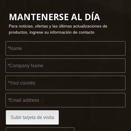
MANTENERSE AL DÍA
2023-03-02
Para noticias, ofertas y las últimas actualizaciones de
KENDO en la feria de Colonia 2023
productos, ingrese su información de contacto
Feria de Colonia 2023, un lugar fantástico para Kendo para 
2022-11-21
Subir tarjeta de visita
KENDO en la Exposición BIG5 de Dubái