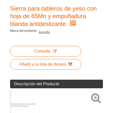
Sierra para tableros de yeso con
hoja de 65Mn y empuñadura
blanda antideslizante
Marca del producto:
kendo
Consulta
Añadir a la lista de deseos
Descripción del Producto
n
o
m
b
r
e
d
Sierra para tableros de yeso con hoja de 65Mn y
el
empuñadura blanda antideslizante
p
r
o
d