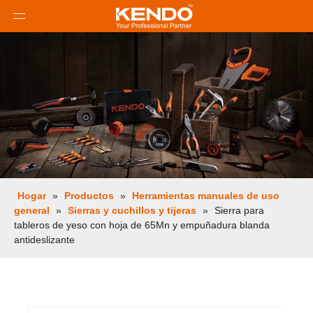
Hogar
»
Productos
»
Herramientas manuales de uso
general
»
Sierras y cuchillos y tijeras
»
Sierra para
tableros de yeso con hoja de 65Mn y empuñadura blanda
antideslizante