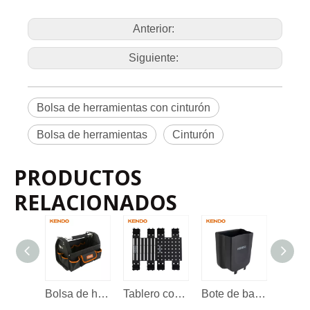
je
Etiqueta
Método
Detalle
El arte no.
Tamaño
s de
product
L640 ×
Anterior:
90156
0
5
o
W340mm
Siguiente:
Bolsa de herramientas con cinturón
Bolsa de herramientas
Cinturón
PRODUCTOS
RELACIONADOS
Bolsa de herramientas de boca abierta de 16'
Tablero colgante de plástico de 2 piezas
Bote de basura plegable