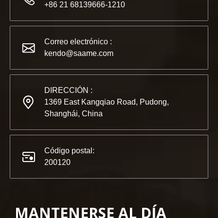
+86 21 68139666-1210
2022-11-21
KENDO en la Exposición BIG5 de Dubái
Correo electrónico :
Compañeros y amigos, tenemos una gran noticia para compar
kendo@saame.com
DIRECCIÓN :
1369 East Kangqiao Road, Pudong,
Shanghái, China
Código postal:
200120
MANTENERSE AL DÍA