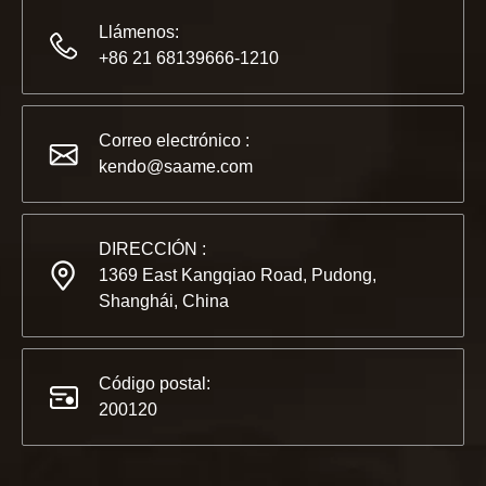
Llámenos:
+86 21 68139666-1210
2022-11-21
KENDO en la Exposición BIG5 de Dubái
Correo electrónico :
Compañeros y amigos, tenemos una gran noticia para compar
kendo@saame.com
DIRECCIÓN :
1369 East Kangqiao Road, Pudong,
Shanghái, China
Código postal:
200120