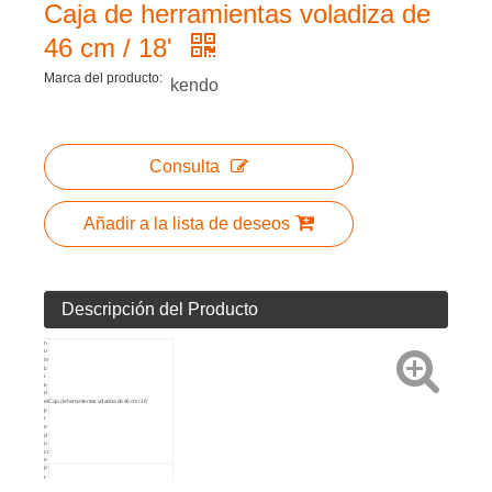
Caja de herramientas voladiza de
46 cm / 18'
Marca del producto:
kendo
Consulta
Añadir a la lista de deseos
Descripción del Producto
n
o
m
b
r
e
d
el
Caja de herramientas voladiza de 46 cm / 18'
p
r
o
d
u
ct
o
P
r
o