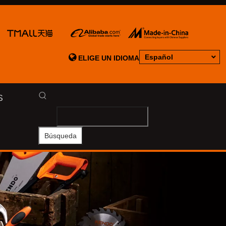

Español
ELIGE UN IDIOMA
S
Búsqueda