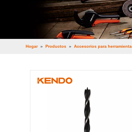
Hogar
»
Productos
»
Accesorios para herramienta