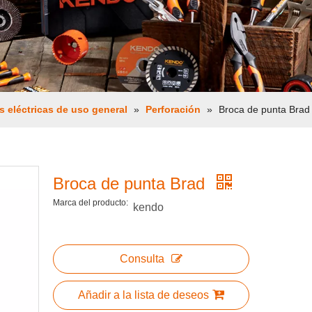
s eléctricas de uso general
»
Perforación
»
Broca de punta Brad
Broca de punta Brad
Marca del producto:
kendo
Consulta
Añadir a la lista de deseos