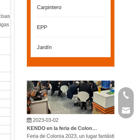
Carpintero
cisas
2022-11-21
igas
EPP
KENDO en la Exposición BIG5 de Dubái
Compañeros y amigos, tenemos una gran noticia pa
Jardín
+86 21 
kendo@
2023-03-02
KENDO en la feria de Colonia 2023
Feria de Colonia 2023, un lugar fantástico para Ke